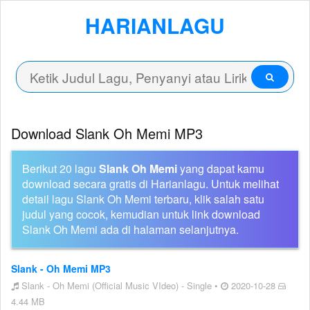
HARIANLAGU
Download Slank Oh Memi MP3
Berikut 20 lagu
Slank Oh Memi
yang dapat kamu
download secara gratis di Harianlagu. Untuk melihat
detail lagu Slank Oh Memi terbaru, klik salah satu
judul yang cocok, kemudian untuk link download
Slank Oh Memi ada di halaman selanjutnya.
Slank - Oh Memi MP3
Slank - Oh Memi (Official Music VIdeo) - Single •
2020-10-28
4.44 MB