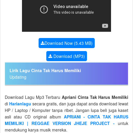
Download Now (5.43 MB)
Download (MP3)
Lirik Lagu Cinta Tak Harus Memiliki
Updating
Download Lagu Mp3 Terbaru
Apriani Cinta Tak Harus Memiliki
di
Harianlagu
secara gratis, dan juga dapat anda download lewat
HP / Laptop / Komputer tanpa ribet. Jangan lupa beli juga kaset
asli atau CD original album
APRIANI - CINTA TAK HARUS
MEMILIKI | REGGAE VERSION JHEJE PROJECT -
untuk
mendukung karya musik mereka.