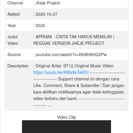
Channel
: Jheje Project
Added
: 2020-10-27
Year
: 2020
Judul
: APRIANI - CINTA TAK HARUS MEMILIKI |
Video
REGGAE VERSION JHEJE PROJECT
Source
: youtube.com/watch?v=KbWr8t0G2Pw
Description
: Original Artist: ST12 Original Music Video:
https://youtu.be/RNlv8vTeEfU
------------------------
---------------- Support channel ini dengan cara
Like, Comment, Share & Subscribe ! Dan jangan
lupa aktifkan notifikasinya agar tidak ketinggalan
video terbaru dari kami. -------------------------------
--------- ....
Video Clip